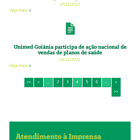
27/11/2022
Veja mais
»
Unimed Goiânia participa de ação nacional de
vendas de planos de saúde
24/11/2022
Veja mais
»
<<
<
...
2
3
4
5
6
...
>
>>
Atendimento à Imprensa