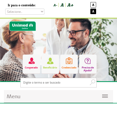
A
A+
A
Ir para o conteúdo:
A-
A
Cooperado
Beneficiário
Credenciado
Precisa de
Ajuda?
Menu
Planos