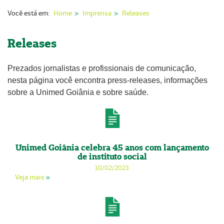
Nossas Unidades
Você está em:
Home
Imprensa
Releases
Serviços On-line
Releases
Imprensa
Prezados jornalistas e profissionais de comunicação,
Institucional
nesta página você encontra press-releases, informações
Fale Conosco
sobre a Unimed Goiânia e sobre saúde.
ANS
Unimed Goiânia celebra 45 anos com lançamento
de instituto social
10/02/2023
Veja mais
»