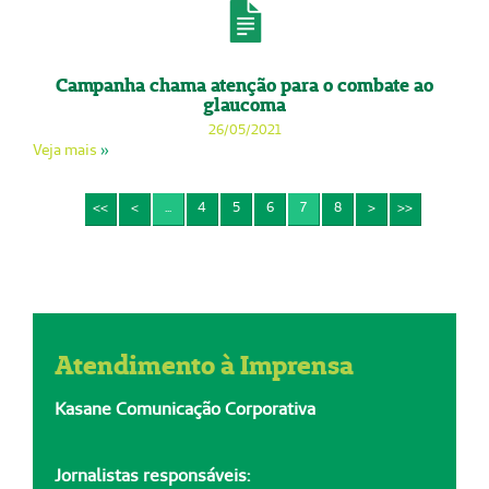
Campanha chama atenção para o combate ao
glaucoma
26/05/2021
Veja mais
»
<<
<
...
4
5
6
7
8
>
>>
Atendimento à Imprensa
Kasane Comunicação Corporativa
Jornalistas responsáveis: