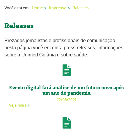
Nossas Unidades
Você está em:
Home
Imprensa
Releases
Serviços On-line
Releases
Imprensa
Prezados jornalistas e profissionais de comunicação,
Institucional
nesta página você encontra press-releases, informações
Fale Conosco
sobre a Unimed Goiânia e sobre saúde.
ANS
Evento digital fará análise de um futuro novo após
um ano de pandemia
22/08/2021
Veja mais
»