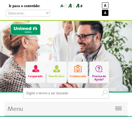
A
A+
A
Ir para o conteúdo:
A-
A
Cooperado
Beneficiário
Credenciado
Precisa de
Ajuda?
Menu
Planos