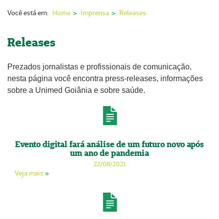
Nossas Unidades
Você está em:
Home
Imprensa
Releases
Serviços On-line
Releases
Imprensa
Prezados jornalistas e profissionais de comunicação,
Institucional
nesta página você encontra press-releases, informações
Fale Conosco
sobre a Unimed Goiânia e sobre saúde.
ANS
Evento digital fará análise de um futuro novo após
um ano de pandemia
22/08/2021
Veja mais
»