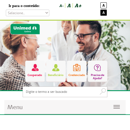
A
A+
A
Ir para o conteúdo:
A-
A
Cooperado
Beneficiário
Credenciado
Precisa de
Ajuda?
Menu
Planos