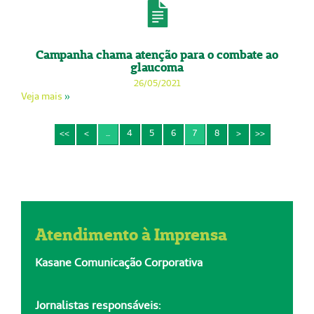
Campanha chama atenção para o combate ao
glaucoma
26/05/2021
Veja mais
»
<<
<
...
4
5
6
7
8
>
>>
Atendimento à Imprensa
Kasane Comunicação Corporativa
Jornalistas responsáveis: