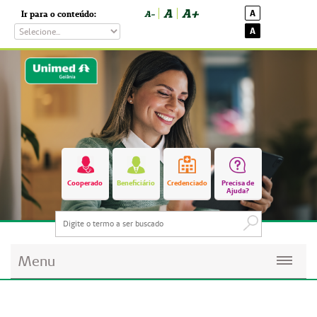
A
A+
A
Ir para o conteúdo:
A-
A
Cooperado
Beneficiário
Credenciado
Precisa de
Ajuda?
Menu
Planos