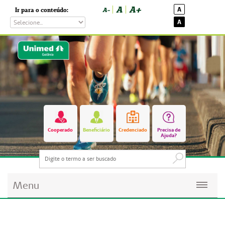
A
A+
A
Ir para o conteúdo:
A-
A
Cooperado
Beneficiário
Credenciado
Precisa de
Ajuda?
Menu
Planos