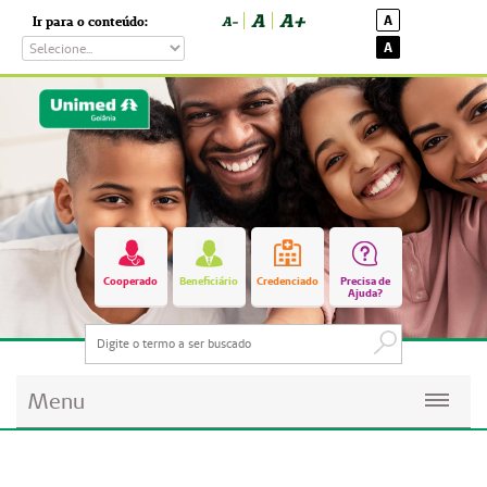
A
A+
A
Ir para o conteúdo:
A-
A
Cooperado
Beneficiário
Credenciado
Precisa de
Ajuda?
Menu
Planos