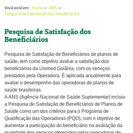
Nossas Unidades
Você está em:
Home
ANS
Pesquisa de Satisfação dos Beneficiários
Serviços On-line
Imprensa
Pesquisa de Satisfação dos
Beneficiários
Institucional
Fale Conosco
Pesquisa de Satisfação de Beneficiários de planos de
saúde, tem como objetivo avaliar a satisfação dos
ANS
beneficiários da Unimed Goiânia, com os serviços
prestados pela Operadora. É aplicada anualmente para
avaliar o desempenho das operadoras de planos de
saúde brasileiras.
A ANS (Agência Nacional de Saúde Suplementar) incluiu
a Pesquisa de Satisfação de Beneficiários de Planos de
Saúde como um dos critérios para o Programa de
Qualificação das Operadoras (PQO), com o objetivo de
aumentar a participação do beneficiário na avaliação da
qualidade dos serviços oferecidos pelas operadoras de