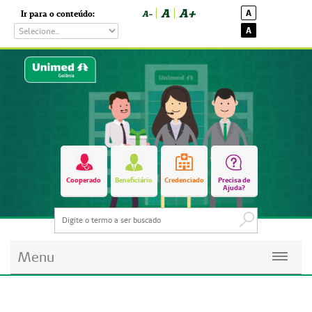
A
A+
A
Ir para o conteúdo:
A-
A
Cooperado
Beneficiário
Credenciado
Precisa de
Ajuda?
Menu
Planos