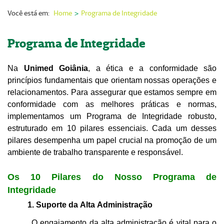
Nossas Unidades
Você está em:
Home
Programa de Integridade
Serviços On-line
Programa de Integridade
Imprensa
Na
Unimed Goiânia
, a ética e a conformidade são
Institucional
princípios fundamentais que orientam nossas operações e
Fale Conosco
relacionamentos. Para assegurar que estamos sempre em
conformidade com as melhores práticas e normas,
ANS
implementamos um Programa de Integridade robusto,
estruturado em 10 pilares essenciais. Cada um desses
pilares desempenha um papel crucial na promoção de um
ambiente de trabalho transparente e responsável.
Os 10 Pilares do Nosso Programa de
Integridade
1. Suporte da Alta Administração
O engajamento da alta administração é vital para o