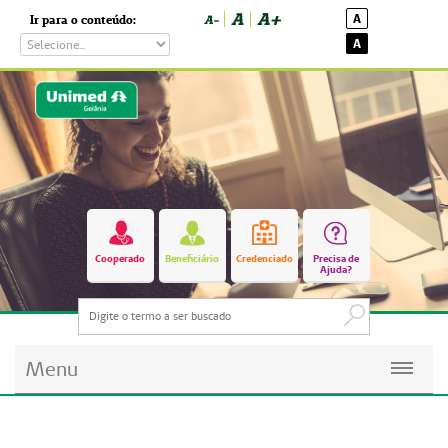
A
A+
A
Ir para o conteúdo:
A-
A
Cooperado
Beneficiário
Credenciado
Precisa de
Ajuda?
Menu
Planos