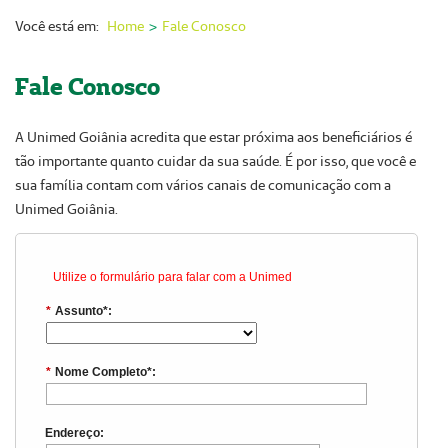
Nossas Unidades
Você está em:
Home
Fale Conosco
Serviços On-line
Fale Conosco
Imprensa
A Unimed Goiânia acredita que estar próxima aos beneficiários é
Institucional
tão importante quanto cuidar da sua saúde. É por isso, que você e
Fale Conosco
sua família contam com vários canais de comunicação com a
Unimed Goiânia.
ANS