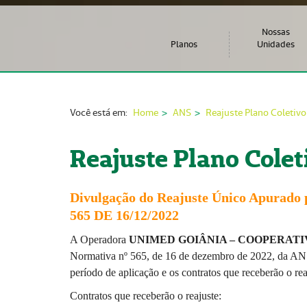
Nossas
Planos
Unidades
Você está em:
Home
ANS
Reajuste Plano Coletivo
Reajuste Plano Colet
Divulgação do
Reajuste
Ú
nico Apurado 
565
DE 16/12/2022
A Operadora
UNIMED GOIÂNIA – COOPERAT
Normativa
n
º
565, de 16 de dezembro de 2022, da A
per
í
odo de aplica
çã
o e os contratos que receberão o re
Contratos que receberão o reajuste: