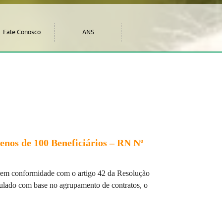
Fale Conosco
ANS
enos de 100 Benefic
i
ários
–
RN N
º
em conformidade com o artigo 42
da Resolu
çã
o
culado com base no agrupamento de contratos, o