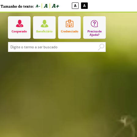
A
A+
A
A
A-
Tamanho do texto:
Cooperado
Beneficiário
Credenciado
Precisa de
Ajuda?