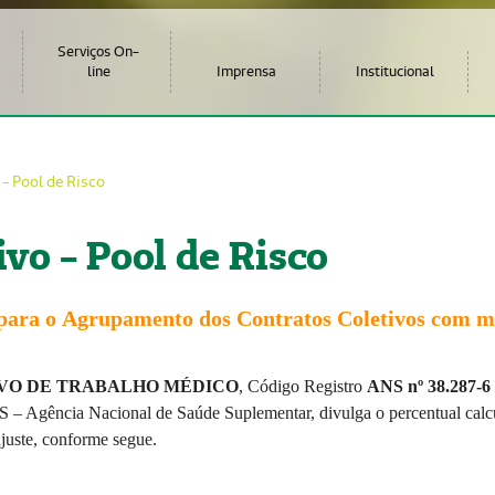
Serviços On-
line
Imprensa
Institucional
 - Pool de Risco
ivo - Pool de Risco
para o
Agrupamento dos
Contratos
Coletivos com m
IVO DE TRABALHO MÉDICO
, Código Registro
ANS nº 38.287-6
NS
–
Ag
ê
ncia Nacional de Sa
ú
de Suplementar, divulga o percentual cal
ajuste, conforme segue.