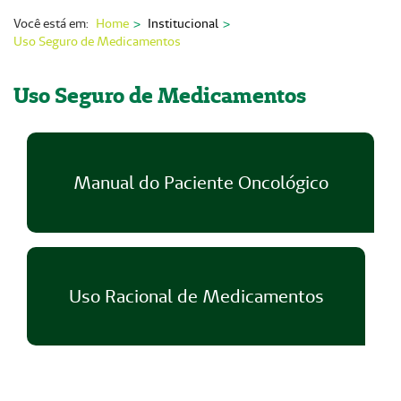
Nossas Unidades
Você está em:
Home
Institucional
Uso Seguro de Medicamentos
Serviços On-line
Imprensa
Uso Seguro de Medicamentos
Institucional
Fale Conosco
Manual do Paciente Oncológico
ANS
Uso Racional de Medicamentos