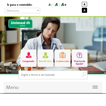
A
A+
A
Ir para o conteúdo:
A-
A
Cooperado
Beneficiário
Credenciado
Precisa de
Ajuda?
Menu
Planos