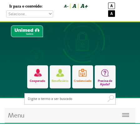
A
A+
A
Ir para o conteúdo:
A-
A
Cooperado
Beneficiário
Credenciado
Precisa de
Ajuda?
Menu
Planos