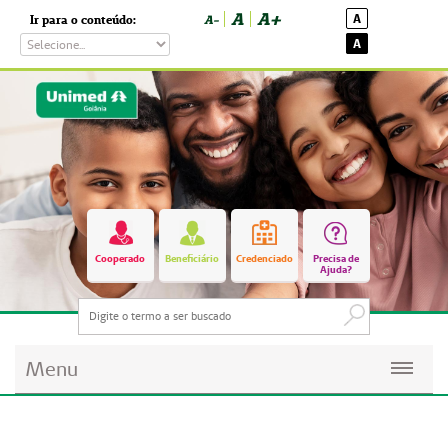
A
A+
A
Ir para o conteúdo:
A-
A
Cooperado
Beneficiário
Credenciado
Precisa de
Ajuda?
Menu
Planos