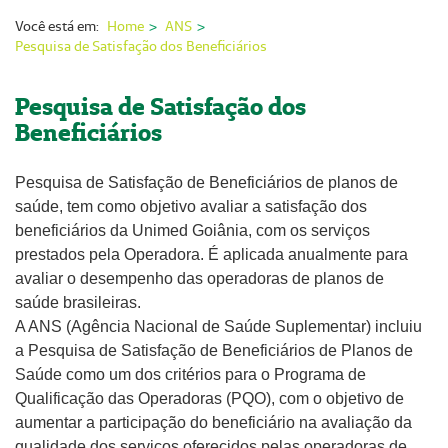
Nossas Unidades
Você está em:
Home
ANS
Pesquisa de Satisfação dos Beneficiários
Serviços On-line
Imprensa
Pesquisa de Satisfação dos
Beneficiários
Institucional
Fale Conosco
Pesquisa de Satisfação de Beneficiários de planos de
saúde, tem como objetivo avaliar a satisfação dos
ANS
beneficiários da Unimed Goiânia, com os serviços
prestados pela Operadora. É aplicada anualmente para
avaliar o desempenho das operadoras de planos de
saúde brasileiras.
A ANS (Agência Nacional de Saúde Suplementar) incluiu
a Pesquisa de Satisfação de Beneficiários de Planos de
Saúde como um dos critérios para o Programa de
Qualificação das Operadoras (PQO), com o objetivo de
aumentar a participação do beneficiário na avaliação da
qualidade dos serviços oferecidos pelas operadoras de