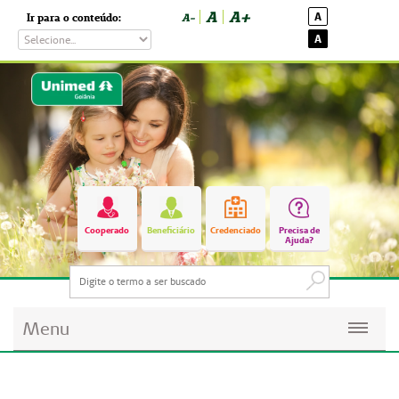
A
A+
A
Ir para o conteúdo:
A-
A
Cooperado
Beneficiário
Credenciado
Precisa de
Ajuda?
Menu
Planos