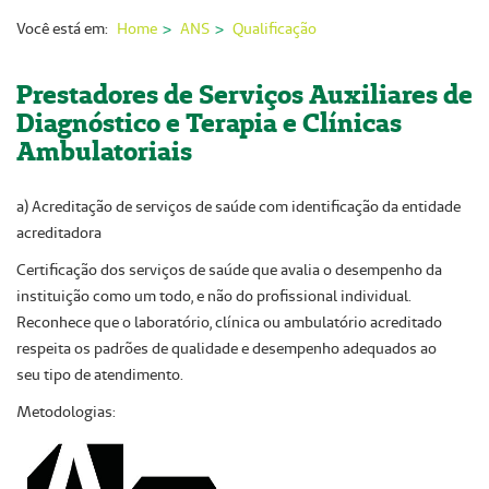
Nossas Unidades
Você está em:
Home
ANS
Qualificação
Serviços On-line
Prestadores de Serviços Auxiliares de
Imprensa
Diagnóstico e Terapia e Clínicas
Ambulatoriais
Institucional
Fale Conosco
a) Acreditação de serviços de saúde com identificação da entidade
acreditadora
ANS
Certificação dos serviços de saúde que avalia o desempenho da
instituição como um todo, e não do profissional individual.
Reconhece que o laboratório, clínica ou ambulatório acreditado
respeita os padrões de qualidade e desempenho adequados ao
seu tipo de atendimento.
Metodologias: