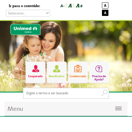
A
A+
A
Ir para o conteúdo:
A-
A
Cooperado
Beneficiário
Credenciado
Precisa de
Ajuda?
Menu
Planos