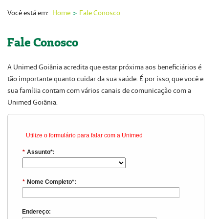
Nossas Unidades
Você está em:
Home
Fale Conosco
Serviços On-line
Fale Conosco
Imprensa
A Unimed Goiânia acredita que estar próxima aos beneficiários é
Institucional
tão importante quanto cuidar da sua saúde. É por isso, que você e
Fale Conosco
sua família contam com vários canais de comunicação com a
Unimed Goiânia.
ANS