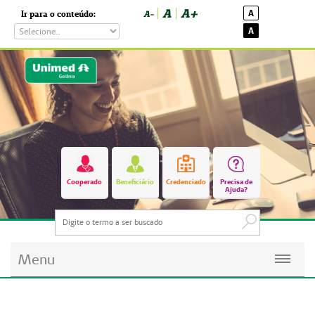
A
A+
A
Ir para o conteúdo:
A-
A
Cooperado
Beneficiário
Credenciado
Precisa de
Ajuda?
Menu
Planos