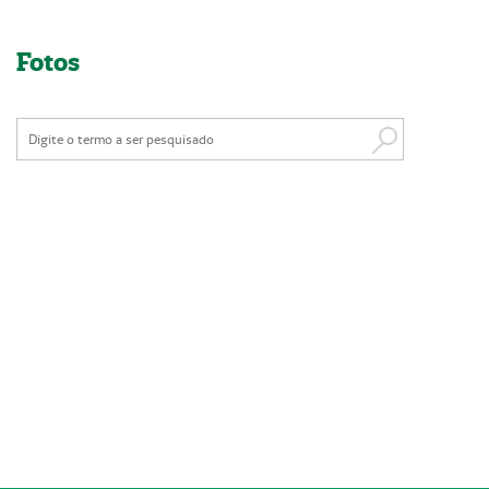
Nossas Unidades
Fotos
Serviços On-line
Imprensa
Institucional
Fale Conosco
ANS