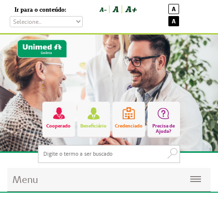
A
A+
A
Ir para o conteúdo:
A-
A
Cooperado
Beneficiário
Credenciado
Precisa de
Ajuda?
Menu
Planos