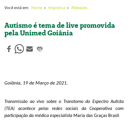
Nossas Unidades
Você está em:
Home
Imprensa
Releases
Serviços On-line
Autismo é tema de live promovida
Imprensa
pela Unimed Goiânia
Institucional
Fale Conosco
ANS
Goiânia, 19 de Março de 2021.
Transmissão ao vivo
sobre o Transtorno do Espectro Autista
(TEA)
acontece pelas redes sociais da
Cooperativa
com
.
participação
da
médica especialista
Maria das Graças Brasil