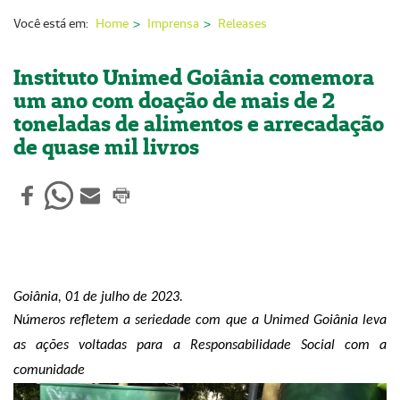
Nossas Unidades
Você está em:
Home
Imprensa
Releases
Serviços On-line
Instituto Unimed Goiânia comemora
Imprensa
um ano com doação de mais de 2
toneladas de alimentos e arrecadação
Institucional
de quase mil livros
Fale Conosco
ANS
Goiânia, 01 de julho
de 2023
.
Números refletem a seriedade com que a Unimed Goiânia leva
as ações voltadas para a Responsabilidade Social
com a
comunidade