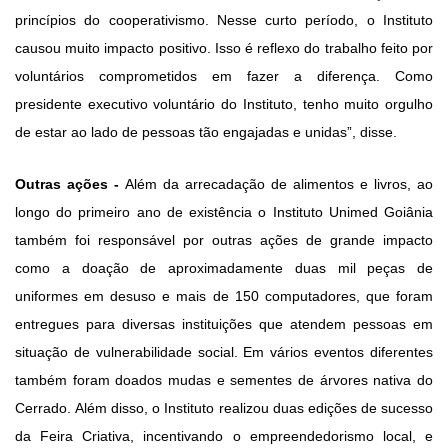
princípios do cooperativismo.
Nesse curto período, o
I
nstituto
causou muito impacto positivo.
Isso
é reflexo do trabalho feito por
voluntários comprometidos em fazer a diferença. Como
presidente executivo voluntário do Instituto, tenho muito orgulho
de estar ao lado de pessoas tão engajadas e unidas”, disse.
Outras ações
-
Além da arrecadação de alimentos e livros, ao
longo do primeiro ano de existência o Instituto Unimed Goiânia
também foi responsável por outras ações de grande impacto
como a d
oação d
e
aproximadamente
duas mil peças de
uniformes em desuso e mais de 150 computadores, que foram
entregues
para diversas instituições que atendem pessoas em
situação de vulnerabilidade social.
Em vários eventos
diferentes
também
foram
doados
mudas e sementes de árvores nativa do
Cerrado.
Além disso,
o Instituto re
alizou duas edições de sucesso
da Feira Criativa, incentivando o empreendedorismo local
, e