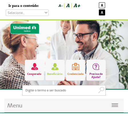
A
A+
A
Ir para o conteúdo:
A-
A
Cooperado
Beneficiário
Credenciado
Precisa de
Ajuda?
Menu
Planos