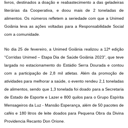
l
ivros
, destinados a doação e
reabastecimento
a das
geladeiras
literárias
da Cooperativa, e
doo
u mais de
2
toneladas de
alimentos
.
Os números
refletem
a seriedade com que a Unimed
Goiânia
lev
a
as
ações voltadas para a Responsabilidade Social
com a comunidade.
No
dia 25 de fevereiro, a Unimed Goiânia realizou a 12ª edição
“Corridas Unimed – Etapa Dia de Saúde Goiânia 2023”, que teve
largada no estacionamento do Estádio Serra Dourada e contou
com a participação de 2,8 mil atletas. Além da promoção de
atividades para melhorar a saúde,
o evento rendeu 2,1 toneladas
de alimentos, sendo que 1,3 tonelada foi doado para a Secretaria
de Estado de Esporte e Lazer e 800 quilos para o Grupo Espírita
Mensageiros da Luz - Mansão Esperança, além de 50 pacotes de
cafés
e 180 litros de leite
doados para Pequena Obra da Divina
Providencia Recanto Don Orione.