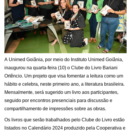
A Unimed Goiânia,
por mei
o do Instituto Unimed Goiânia,
inaugurou na quarta-feira (10) o Clube do Livro Bariani
Ortêncio.
Um
projeto
que
visa fomentar a leitura
com
o
um
hábito
e
celebr
a, neste primeiro ano
,
a literatura brasileira
.
Mensalmente,
será
sugerido um livro
aos p
articipantes
,
seguido por encontros
presenciais
para
discussão e
compartilhamento de impressões sobre as obras.
Os livros que serão trabalhados pelo Clube do Livro estão
listados no Calendário 2024 produzido pela Cooperativa e