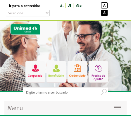
A
A+
A
Ir para o conteúdo:
A-
A
Cooperado
Beneficiário
Credenciado
Precisa de
Ajuda?
Menu
Planos