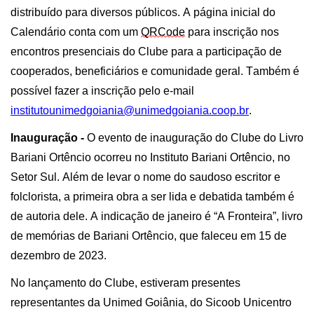
distribuído para
divers
os públicos.
A página inicial do
Calendário conta com um
QRCode
para inscrição nos
encontros presenciais do Clube para a participação de
cooperados, beneficiários e comunidade geral.
Também é
possível
fazer a inscrição
pelo e-mail
institutounimedgoiania@unimedgoiania.coop.br
.
Inauguração -
O evento de inauguração
do Clube do Livro
Bariani Ortêncio
ocorreu no Instituto Bariani Ortêncio, no
Setor Sul
. Além de levar o nome do saudoso escritor e
folclorista
,
a primeira obra a ser lida
e debatida
também é
de autoria dele.
A indicação de janeiro é “A Fronteira”, livro
de memórias d
e
Bariani
Ortêncio
, que faleceu em 15 de
dezembro de 2023.
No lançamento do
C
lube,
estiveram presentes
representant
es da Unimed Goiânia,
do Sicoob Unicentro