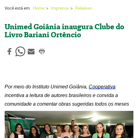
Nossas Unidades
Você está em:
Home
Imprensa
Releases
Serviços On-line
Unimed Goiânia inaugura Clube do
Imprensa
Livro Bariani Ortêncio
Institucional
Fale Conosco
ANS
Por meio do Instituto Unimed Goiânia,
Cooperativa
incentiva a leitura de autores brasileiros e convida a
comunidade a comentar obras sugeridas todos os meses