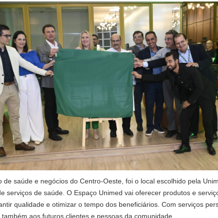
 de saúde e negócios do Centro-Oeste, foi o local escolhido pela Un
 serviços de saúde. O Espaço Unimed vai oferecer produtos e serviç
tir qualidade e otimizar o tempo dos beneficiários. Com serviços per
 também aos futuros clientes e pessoas da comunidade.