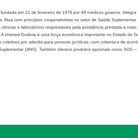
 fundada em 21 de fevereiro de 1978 por 49 médicos goianos. Integra
. Atua com princípios cooperativistas no setor de Saúde Suplementar
ínicas e laboratórios responsáveis pela assistência prestada a mais d
. A Unimed Goiânia é uma força econômica importante no Estado de Go
 e coletivos por adesão para pessoas jurídicas, com cobertura de aco
Suplementar (ANS). Também oferece produtos opcionais como SOS – UT