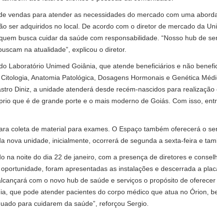
s de vendas para atender as necessidades do mercado com uma aborda
o ser adquiridos no local. De acordo com o diretor de mercado da Un
 quem busca cuidar da saúde com responsabilidade. “Nosso hub de serv
buscam na atualidade”, explicou o diretor.
Laboratório Unimed Goiânia, que atende beneficiários e não benefici
ar, Citologia, Anatomia Patológica, Dosagens Hormonais e Genética Mé
stro Diniz, a unidade atenderá desde recém-nascidos para realização 
rio que é de grande porte e o mais moderno de Goiás. Com isso, entr
ara coleta de material para exames. O Espaço também oferecerá o servi
a nova unidade, inicialmente, ocorrerá de segunda a sexta-feira e 
 na noite do dia 22 de janeiro, com a presença de diretores e conse
 oportunidade, foram apresentadas as instalações e descerrada a pla
alcançará com o novo hub de saúde e serviços o propósito de oferecer
ia, que pode atender pacientes do corpo médico que atua no Órion, b
quado para cuidarem da saúde”, reforçou Sergio.