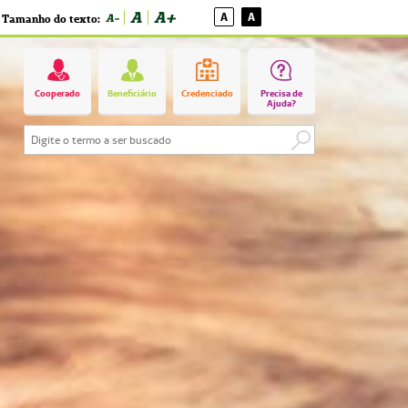
A
A+
A
A
A-
Tamanho do texto:
Cooperado
Beneficiário
Credenciado
Precisa de
Ajuda?