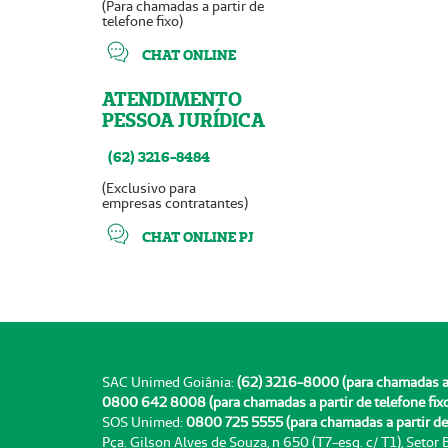
(Para chamadas a partir de
telefone fixo)
CHAT ONLINE
ATENDIMENTO
PESSOA JURÍDICA
(62) 3216-8484
(Exclusivo para
empresas contratantes)
CHAT ONLINE PJ
SAC Unimed Goiânia:
(62) 3216-8000 (para chamadas a pa
0800 642 8008 (para chamadas a partir de telefone fix
SOS Unimed:
0800 725 5555 (para chamadas a partir de 
Pça. Gilson Alves de Souza, n 650 (T7-esq. c/ T1), Setor