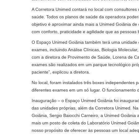
A Corretora Unimed contará no local com consultore
saúde. Todos os planos de saúde da operadora poderã
objetivo é aproximar ainda mais a Unimed Goiânia de
com conforto, praticidade e agilidade que as pessoas 
O Espaço Unimed Goiânia também terá uma unidade do 
exames, incluindo Análise Clínicas, Biologia Molecul
com a diretora de Provimento de Saúde, Lorena de Ca
exames são realizados em um parque tecnológico próp
paciente”, explicou a diretora.
No local, foram instalados três boxes independentes p
diferentes exames em um só lugar. O funcionamento d
Inauguração – o Espaço Unimed Goiânia foi inaugurado
das unidades próprias, além da Corretora Unimed. Na
Goiânia, Sergio Baiocchi Carneiro, a Unimed Goiânia 
mais um posto de coleta do Laboratório Unimed Goiân
nosso propósito de oferecer às pessoas um local ade