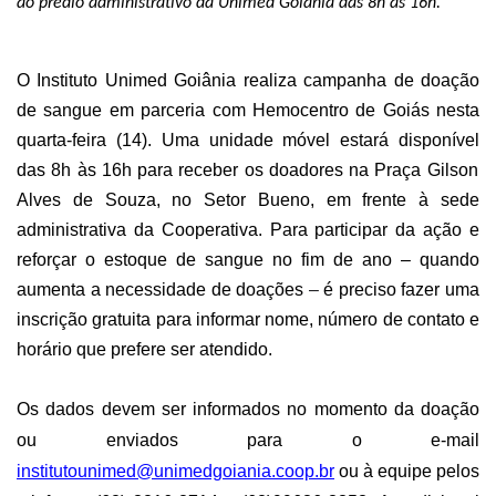
ao prédio administrativo da Unimed Goiânia das 8h às 16h.
O Instituto Unimed Goiânia
realiza
campanha de doação
de sangue em parceria com Hemocentro
de Goiás
n
esta
quarta-feira (14)
.
U
ma unidade móvel estará disponível
das 8h às 16h
para receber os doadores na Praça Gilson
Alves de Souza, no Setor Bueno, em frente à sede
administrativa da Cooperativa.
Para participar da ação
e
reforçar o estoque de sangue no fim de ano – quando
aumenta a necessidade de doações
–
é preciso fazer uma
inscrição gratuita para informar nome, número de contato e
horário que prefere ser atendido.
Os dados devem ser
informados no
momento da doação
ou
enviados para o e-mail
institutounimed@unimedgoiania.coop.br
ou à equipe pelos