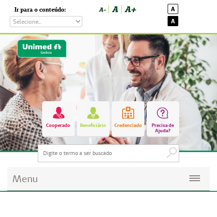
A
A+
A
Ir para o conteúdo:
A-
A
Cooperado
Beneficiário
Credenciado
Precisa de
Ajuda?
Menu
Planos