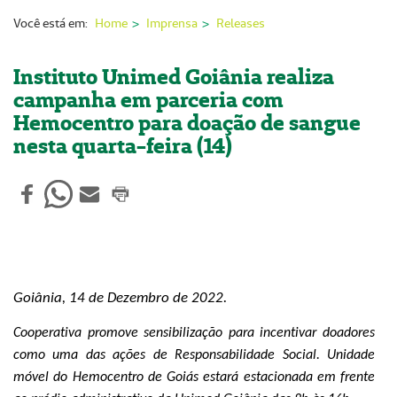
Nossas Unidades
Você está em:
Home
Imprensa
Releases
Serviços On-line
Instituto Unimed Goiânia realiza
Imprensa
campanha em parceria com
Hemocentro para doação de sangue
Institucional
nesta quarta-feira (14)
Fale Conosco
ANS
Goiânia, 14 de Dezembro de 2022.
Cooperativa promove sensibilização para incentivar doadores
como uma das ações de Responsabilidade Social
. U
nidade
móvel do Hemocentro
de Goiás
estará estacionada em frente