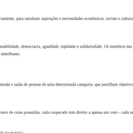
amente, para satisfazer aspirações e necessidades econômicas, sociais e cultu
nsabilidade, democracia, igualdade, eqüidade e solidariedade. Os membros das c
u semelhante.
trada e saída de pessoas de uma determinada categoria, que partilham objetivo
ro de cotas possuídas, cada cooperado tem direito a apenas um voto - cada um
de da maioria.