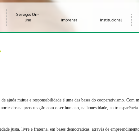
Serviços On-
line
Imprensa
Institucional
o
s de ajuda mútua e responsabilidade é uma das bases do cooperativismo. Com 
norteados
na preocupa
çã
o com o ser humano, na honestidade, na transpar
ê
ncia
dade justa, livre e fraterna, em bases democr
á
ticas, atrav
é
s de empreendiment