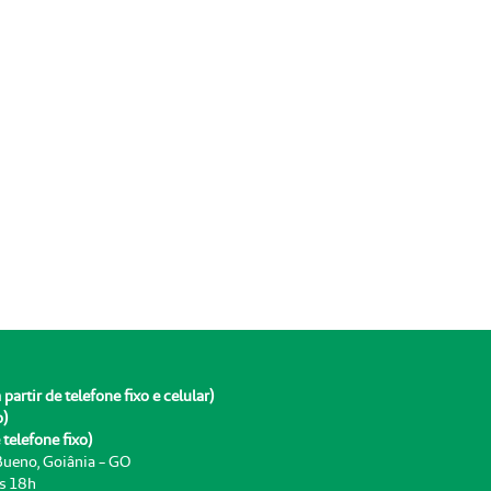
rtir de telefone fixo e celular)
o)
telefone fixo)
 Bueno, Goiânia - GO
às 18h