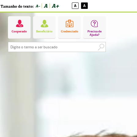
A
A+
A
A
A-
Tamanho do texto:
Cooperado
Beneficiário
Credenciado
Precisa de
Ajuda?