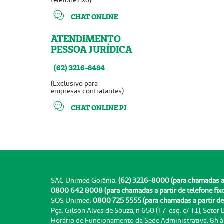
telefone fixo)
CHAT ONLINE
ATENDIMENTO
PESSOA JURÍDICA
(62) 3216-8484
(Exclusivo para
empresas contratantes)
CHAT ONLINE PJ
SAC Unimed Goiânia:
(62) 3216-8000 (para chamadas a pa
0800 642 8008 (para chamadas a partir de telefone fix
SOS Unimed:
0800 725 5555 (para chamadas a partir de 
Pça. Gilson Alves de Souza, n 650 (T7-esq. c/ T1), Setor
Horário de Funcionamento da Sede Administrativa: 8h 