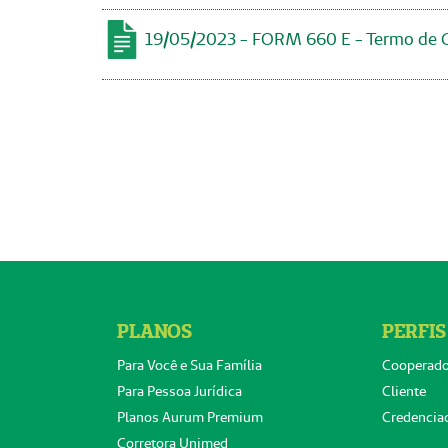
19/05/2023 - FORM 660 E - Termo de Co
PLANOS
PERFIS
Para Você e Sua Família
Cooperad
Para Pessoa Jurídica
Cliente
Planos Aurum Premium
Credencia
Corretora Unimed