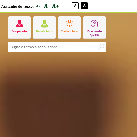
A
A+
A
A
A-
Tamanho do texto:
Cooperado
Beneficiário
Credenciado
Precisa de
Ajuda?