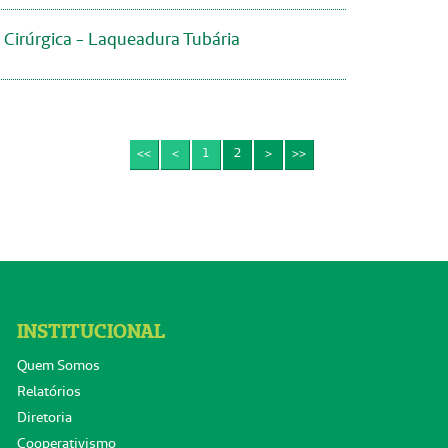
Cirúrgica - Laqueadura Tubária
<<
<
1
2
>
>>
INSTITUCIONAL
Quem Somos
Relatórios
Diretoria
Cooperativismo