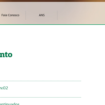
Fale Conosco
ANS
ento
ev.02
ontinuados