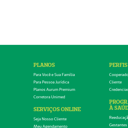
PLANOS
PERFIS
Para Você e Sua Família
Cooperad
Para Pessoa Jurídica
Cliente
Planos Aurum Premium
Credencia
Corretora Unimed
PROGR
À SAÚ
SERVIÇOS ONLINE
Reeducaçã
Seja Nosso Cliente
Gestantes
Meu Agendamento