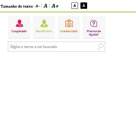
A
A+
A
A
A-
Tamanho do texto:
Cooperado
Beneficiário
Credenciado
Precisa de
Ajuda?