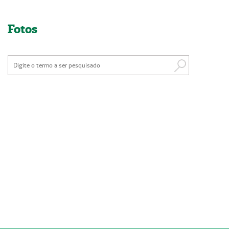
Nossas Unidades
Fotos
Serviços On-line
Imprensa
Institucional
Fale Conosco
ANS