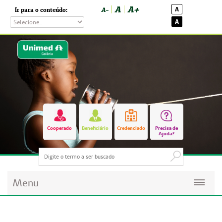
A
A+
A
Ir para o conteúdo:
A-
A
Cooperado
Beneficiário
Credenciado
Precisa de
Ajuda?
Menu
Planos