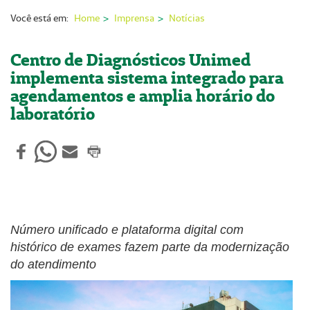
Nossas Unidades
Você está em:
Home
Imprensa
Notícias
Serviços On-line
Centro de Diagnósticos Unimed
Imprensa
implementa sistema integrado para
agendamentos e amplia horário do
Institucional
laboratório
Fale Conosco
ANS
Número unificado e plataforma digital com
histórico de exames fazem parte da modernização
do atendimento