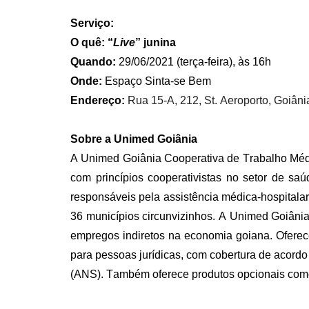
Serviço:
O quê: “
Live
” junina
Quando
:
29/06/2021 (terça-feira)
,
às
16h
Onde
:
Espaço Sinta-se Bem
Endereço:
Rua 15-A, 212, St. Aeroporto, Goiân
Sobre a Unimed Goiânia
A Unimed Goiânia Cooperativa de Trabalho Médi
com princípios cooperativistas no setor de sa
responsáveis pela assistência médica-hospitalar
36 municípios circunvizinhos. A Unimed Goiânia
empregos indiretos na economia goiana. Oferece
para pessoas jurídicas, com cobertura de acor
(ANS). Também oferece produtos opcionais como 