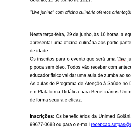
Goiânia, 25 de Junho de 2021.
“
Live junina
”
com oficina culinária oferece orientaçã
Nesta terça-feira,
29 de junho,
às 16
h
oras
, a eq
apresentar
uma oficina culinária
aos participant
de idade
.
Os inscritos para
o evento que será uma
“
live
j
pipoca sem óleo. Todos vão receber com anteced
educador físico vai dar uma aula de zumba ao s
As aulas
do
Programa de Atenção à Saúde
no 
em Plataforma Didática para Beneficiários Unim
de forma segura e eficaz.
Inscrições
: Os beneficiários da Unimed Goiân
99677-0688 ou para o e-mail
recepcao.setpas@u