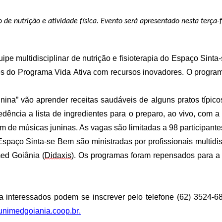
o
de nutrição e atividade física
. Evento
será apresentad
o
nesta terça-f
uipe multidisciplinar de nutrição e fisioterapia
do Espaço Sinta-
es do
Programa
Vida Ativa
com recursos inovadores
. O pro
gra
unina”
vão aprender receitas saudáveis de alguns pratos típic
ência a lista de ingredientes para o preparo
,
ao vivo
,
com a o
om de músicas juninas.
As vagas são limitadas a 98 participante
Espaço Sinta-se Bem
são ministradas por profissionais multidi
ed Goiânia (
Didax
is
). Os programas foram repensados para a 
ia interessados podem se inscrever pelo telefone (62) 3524
nimedgoiania.coop.br
.