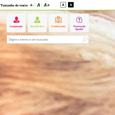
A
A+
A
A
A-
Tamanho do texto:
Cooperado
Beneficiário
Credenciado
Precisa de
Ajuda?