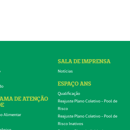
SALA DE IMPRENSA
o
Notícias
ESPAÇO ANS
do
Qualificação
AMA DE ATENÇÃO
Reajuste Plano Coletivo - Pool de
DE
Risco
o Alimentar
Reajuste Plano Coletivo - Pool de
Risco Inativos
rônico