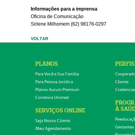
Informações para a imprensa
Oficina de Comunicação
Sirlene
Milhomem
(62) 98176-0297
VOLTAR
PLANOS
PERFIS
Para Você e Sua Família
Cooperad
Para Pessoa Jurídica
Cliente
Planos Aurum Premium
Credencia
Corretora Unimed
PROGR
À SAÚ
SERVIÇOS ONLINE
Reeducaçã
Seja Nosso Cliente
Gestantes
Meu Agendamento
Paciente C