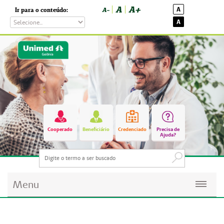
A
A+
A
Ir para o conteúdo:
A-
A
Cooperado
Beneficiário
Credenciado
Precisa de
Ajuda?
Menu
Planos