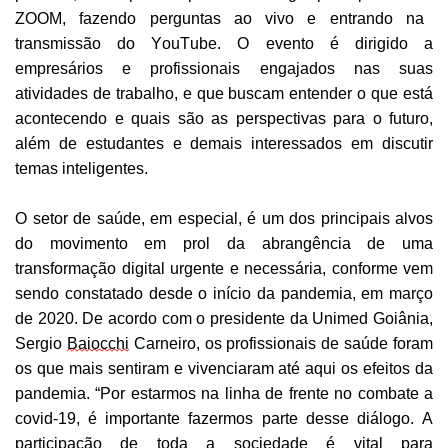
ZOOM, fazendo perguntas ao vivo e entrando na
transmissão do
YouTube
.
O evento é dirigido a
empresários e profissionais engajados
nas suas
atividades de trabalho
, e que buscam entender o que está
acontecen
d
o e quais são as perspectivas para o futuro,
além de estudantes e demais interessados em discutir
temas inteligentes.
O setor de saúde, em especial,
é
um dos principais alvos
do movimento em prol da abrangência de uma
transformação digital urgente e necessária, conforme vem
sendo constatado desde o início da pandemia
,
em março
de 2020.
De acordo com o presidente da Unimed Goiânia,
Sergio
Baiocchi
Carneiro, o
s profissionais de saúde foram
os que mais sentiram e vivenciaram até aqui os efeitos da
pandemia.
“
Por estarmos na
linha de frente no combate a
c
ovid-19, é importante
fazermos parte desse
diálogo. A
participação de toda a sociedade é vital para