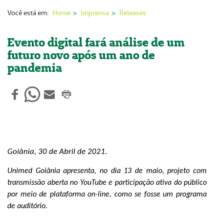
Nossas Unidades
Você está em:
Home
Imprensa
Releases
Serviços On-line
Evento digital fará análise de um
Imprensa
futuro novo após um ano de
pandemia
Institucional
Fale Conosco
ANS
Goiânia, 30 de Abril de 2021.
Unimed Goiânia apresenta
, no dia 13 de maio,
projeto com
transmissão aberta
no
YouTube
e
participação ativa do público
por meio de plataforma on-line, como se fosse um programa
de auditório.