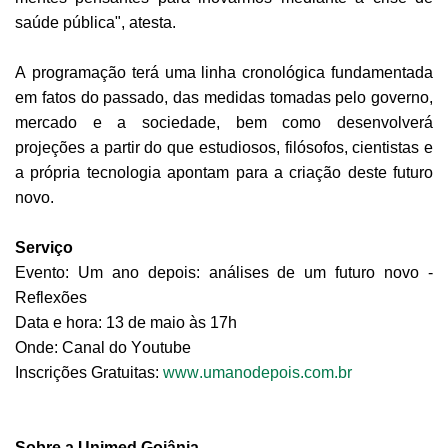
saúde pública", atesta.
A programação terá uma linha cronológica fundamentada
em fatos do passado, das medidas tomadas pelo governo,
mercado e a sociedade, bem como desenvolverá
projeções a partir do que estudiosos, filósofos, cientistas e
a própria tecnologia apontam para a criação deste futuro
novo.
Serviço
Evento: Um ano depois: análises de um futuro novo
-
R
eflexões
Data
e hora
: 13 de maio às 17h
Onde:
Canal do
Youtube
I
nscrições
G
ratuitas
:
www.umanodepois.com.br
Sobre a Unimed Goiânia