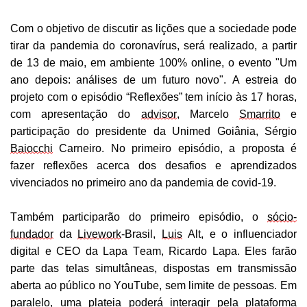
Com o objetivo de
discutir as lições que a sociedade pode
tirar
da pandemia do
coronavírus
,
será realizado, a
partir
de 13 de maio
, em ambiente
100%
online, o
evento "Um
ano depois: análises de um futuro novo".
A estreia do
projeto
com o episódio “Reflexões”
tem início às
17
h
oras
,
com apresentação
do
advisor
,
Marcelo
Smarrito
e
participação do presidente da Unimed Goiânia, Sérgio
Baiocchi
Carneiro. No primeiro episódio, a proposta é
fazer reflexões acerca dos desafios e aprendizados
vivenciados no primeiro ano da pandemia de covid-19.
Também participarão do primeiro episódio,
o
sócio-
f
undador
da
Livework
-Brasil,
Luis
Alt
, e o influenciador
d
igital
e
CEO da Lapa Team, Ricardo Lapa. Eles
farão
parte das telas simultâneas, dispo
stas em transmissão
aberta ao pú
blico no
YouTube
, sem limite de pessoas. Em
paralelo, uma plateia p
oderá interagir pela plataforma