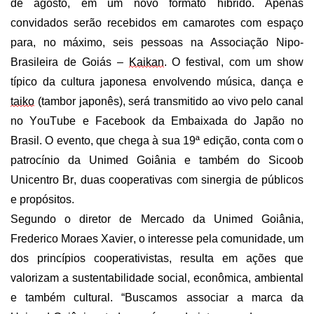
de agosto,
em um
novo formato
híbrido. Apenas
convidados
serão recebidos em
camarotes com
espaço
para
,
no máximo
,
seis pessoas
na Associação Nipo-
Brasileira de Goiás –
Kaikan
.
O festival
,
com um show
típico da cultura japonesa envolvendo música, dança e
taiko
(tambor japonês)
, será transmitido ao vivo pelo canal
no
YouTube
e
Facebook
da Embaixada do Japão no
Brasil
.
O evento, que chega à
sua 19ª edição
,
conta com o
patrocínio da Unimed Goiânia e também do
Sicoob
Unicentro
B
r
, duas cooperativas com sinergia de públicos
e propósitos.
Segundo o diretor de Mercado da Unimed Goiânia,
Frederico Moraes Xavier,
o interesse pela comunidade, um
dos
princípio
s
cooperativista
s
,
resulta em ações que
valorizam a
sustentabilidade
social, econômica, ambiental
e também cultural. “Buscamos associar a marca da