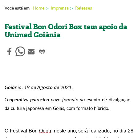
Nossas Unidades
Você está em:
Home
Imprensa
Releases
Serviços On-line
Festival Bon Odori Box tem apoio da
Imprensa
Unimed Goiânia
Institucional
Fale Conosco
ANS
Goiânia, 19 de Agosto de 2021.
Cooperativa
patrocina
novo formato do
evento de divulgação
da cultura japonesa em Goiás,
com formato híbrido
.
O
Festival B
on
Odori
,
neste ano
,
será realizado
, no dia 28