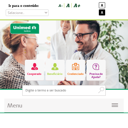
A
A+
A
Ir para o conteúdo:
A-
A
Cooperado
Beneficiário
Credenciado
Precisa de
Ajuda?
Menu
Planos