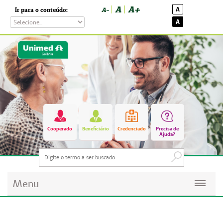
A
A+
A
Ir para o conteúdo:
A-
A
Cooperado
Beneficiário
Credenciado
Precisa de
Ajuda?
Menu
Planos