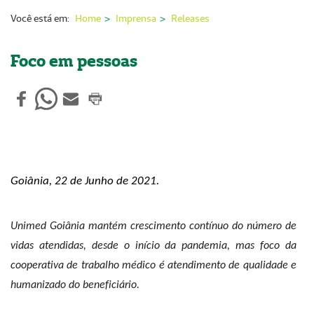
Nossas Unidades
Você está em:
Home
Imprensa
Releases
Serviços On-line
Foco em pessoas
Imprensa
Institucional
Fale Conosco
ANS
Goiânia, 22 de Junho de 2021.
Unimed Goiânia mantém crescimento contínuo do número de
vidas atendidas,
desde o início da pandemia,
mas foco da
cooperativa de trabalho médico
é atendimento
de qu
a
lidade e
humanizado do beneficiário.