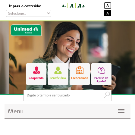
A
A+
A
Ir para o conteúdo:
A-
A
Cooperado
Beneficiário
Credenciado
Precisa de
Ajuda?
Menu
Planos