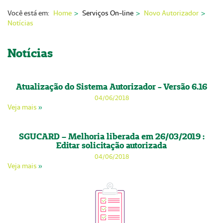
Nossas Unidades
Você está em:
Home
Serviços On-line
Novo Autorizador
Notícias
Serviços On-line
Imprensa
Notícias
Institucional
Atualização do Sistema Autorizador - Versão 6.16
Fale Conosco
04/06/2018
Veja mais
»
ANS
SGUCARD – Melhoria liberada em 26/03/2019 :
Editar solicitação autorizada
04/06/2018
Veja mais
»