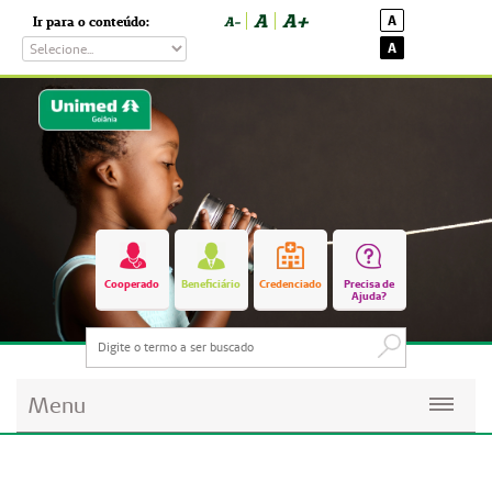
A
A+
A
Ir para o conteúdo:
A-
A
Cooperado
Beneficiário
Credenciado
Precisa de
Ajuda?
Menu
Planos