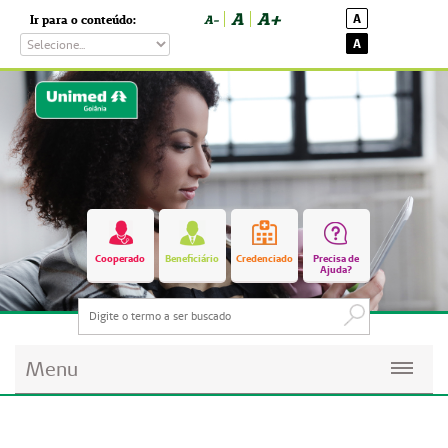
A
A+
A
Ir para o conteúdo:
A-
A
Cooperado
Beneficiário
Credenciado
Precisa de
Ajuda?
Menu
Planos