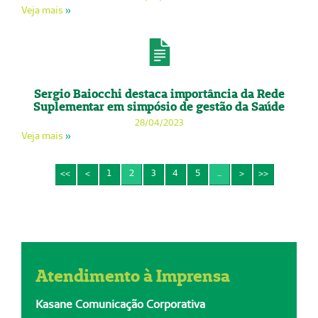
Veja mais
»
Sergio Baiocchi destaca importância da Rede
Suplementar em simpósio de gestão da Saúde
28/04/2023
Veja mais
»
<<
<
1
2
3
4
5
...
>
>>
Atendimento à Imprensa
Kasane Comunicação Corporativa