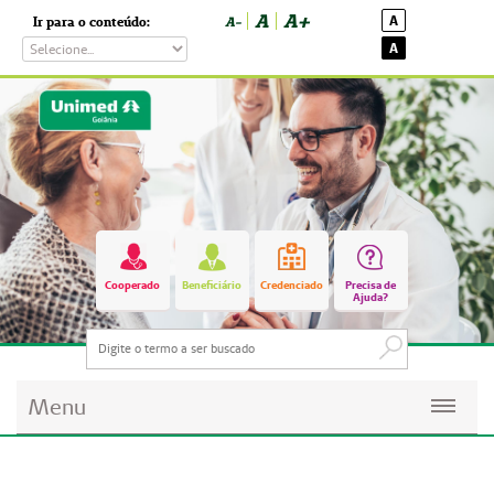
A
A+
A
Ir para o conteúdo:
A-
A
Cooperado
Beneficiário
Credenciado
Precisa de
Ajuda?
Menu
Planos