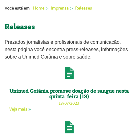
Nossas Unidades
Você está em:
Home
Imprensa
Releases
Serviços On-line
Releases
Imprensa
Prezados jornalistas e profissionais de comunicação,
Institucional
nesta página você encontra press-releases, informações
Fale Conosco
sobre a Unimed Goiânia e sobre saúde.
ANS
Unimed Goiânia promove doação de sangue nesta
quinta-feira (13)
13/07/2023
Veja mais
»