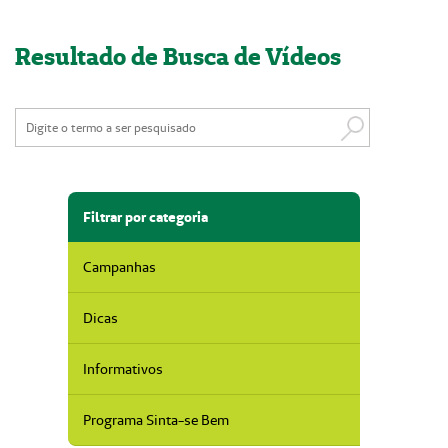
Nossas Unidades
Resultado de Busca de Vídeos
Serviços On-line
Imprensa
Institucional
Fale Conosco
Filtrar por categoria
ANS
Campanhas
Dicas
Informativos
Programa Sinta-se Bem