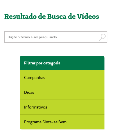
Nossas Unidades
Resultado de Busca de Vídeos
Serviços On-line
Imprensa
Institucional
Fale Conosco
Filtrar por categoria
ANS
Campanhas
Dicas
Informativos
Programa Sinta-se Bem