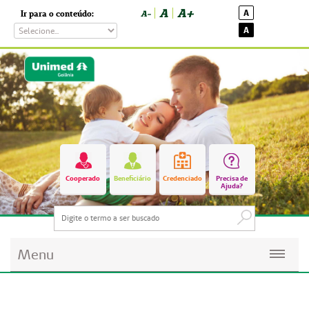
A
A+
A
Ir para o conteúdo:
A-
A
Cooperado
Beneficiário
Credenciado
Precisa de
Ajuda?
Menu
Planos