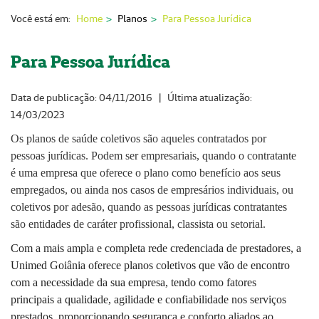
Nossas Unidades
Você está em:
Home
Planos
Para Pessoa Jurídica
Serviços On-line
Para Pessoa Jurídica
Imprensa
Data de publicação: 04/11/2016 | Última atualização:
Institucional
14/03/2023
Fale Conosco
Os planos de saúde coletivos são aqueles contratados por
pessoas jurídicas. Podem ser empresariais, quando o contratante
ANS
é uma empresa que oferece o plano como benefício aos seus
empregados, ou ainda nos casos de empresários individuais, ou
coletivos por adesão, quando as pessoas jurídicas contratantes
são entidades de caráter profissional, classista ou setorial.
Com a mais ampla e completa rede credenciada de prestadores, a
Unimed Goiânia oferece planos coletivos que vão de encontro
com a necessidade da sua empresa, tendo como fatores
principais a qualidade, agilidade e confiabilidade nos serviços
prestados, proporcionando segurança e conforto aliados ao