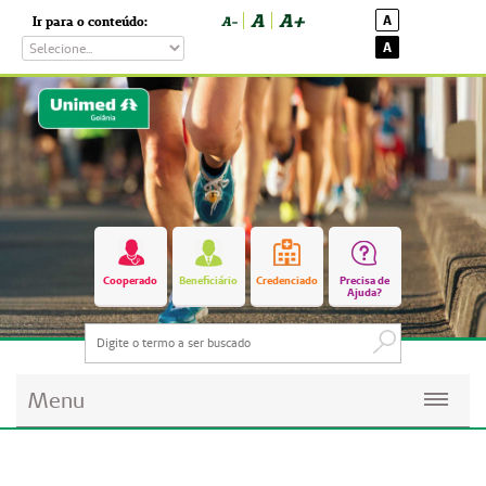
A
A+
A
Ir para o conteúdo:
A-
A
Cooperado
Beneficiário
Credenciado
Precisa de
Ajuda?
Menu
Planos