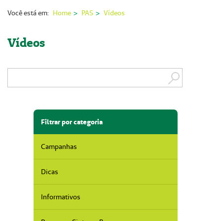
Nossas Unidades
Você está em:
Home
PAS
Vídeos
Serviços On-line
Vídeos
Imprensa
Institucional
Fale Conosco
ANS
Filtrar por categoria
Campanhas
Dicas
Informativos